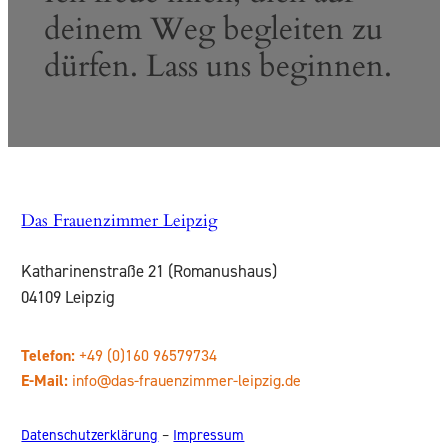
deinem Weg begleiten zu
dürfen. Lass uns beginnen.
Das Frauenzimmer Leipzig
Katharinenstraße 21 (Romanushaus)
04109 Leipzig
Telefon:
+49 (0)160 96579734
E-Mail:
info@das-frauenzimmer-leipzig.de
Datenschutzerklärung
–
Impressum